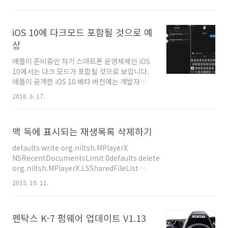
자들의 눈길을 끌었던 스카이의 DNA가 그대로
이어진 느낌이다.​과거 팬택이 사용하던 'It's
different'라는 광고 카피처럼 스카이는 새로운
iOS 10에 다크모드 포함될 것으로 예
개념의 중저가·보급형 스마트폰을 표방한다. 다
른 시중 중저가폰과의 차별화에 중점을 뒀다. 각
상
진 직사각형 디자인은 투박해 보일 수 있지만
애플이 준비중인 차기 스마트폰 운영체제인 iOS
7mm대 두께와 130g의 무게 덕분에 가볍고 슬
10에서는 다크 모드가 포함될 것으로 보입니다.
림한 느낌을 준다. 라운드 처리된 스마트폰에 비
애플이 공개한 iOS 10 베타 버전에는 개발자들을
해 그립감을 떨어지는 것이 사실이지만 5.15인치
위한 수많은 코드가 포함되었고, 그 중에는 사파
크기에도 한 손 조작은 어렵지 않다.​스카이 로고
2016. 6. 17.
리, iTunes, 메시지, iBooks, 시계 등 기본 앱을
와 통신사 로고 조차 없는 외관은 ..
블랙 테마로 사용할 수 있는 다크 모드도 포함되
어 있었습니다. 아직까지 공개된 iOS 10 베타에
맥 독에 표시되는 재생목록 삭제하기
서는 이 옵션을 사용할 수 없고, 키노트 당시에도
별다른 언급이 없었지만, iOS 9.3에서 나이트쉬
defaults write org.niltsh.MPlayerX
프트 모드가 포함됐던 것 처럼 이후 소규모 업데
NSRecentDocumentsLimit 0defaults delete
이트에서 포함될 수 있을것으로 보입니다. 출처 :
org.niltsh.MPlayerX.LSSharedFileList
GSMArena
RecentDocumentsdefaults write
(http://www.gsmarena.com/apple_ios_10_may_finally_allow
2015. 10. 11.
org.niltsh.MPlayerX.LSSharedFileList RecentDocuments
-dict-add MaxAmount 0 defaults write org.videolan.vlc
NSRecentDocumentsLimit 0defaults delete
펜탁스 K-7 펌웨어 업데이트 V1.13
org.videolan.vlc.LSSharedFileList