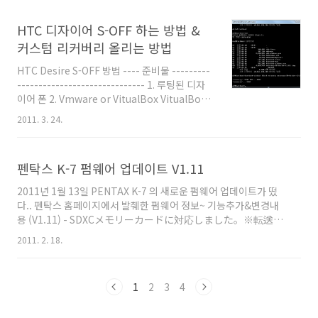
period)과 유예기간 초기화 횟수(rearm counts)를 확인할 수 있
다. ☞ slmgr /rearm --> 평가판을 사용 중이면 유예기간을 초기
HTC 디자이어 S-OFF 하는 방법 &
화해 사용기간을 늘릴 수 있다. ※ 유예기간을 초기화했다면 재부팅
하여야 변경사항이 적용된다. ※ 초기화 횟수는 정품인증 횟수가 아
커스텀 리커버리 올리는 방법
니다. 관련 http://windowsforu..
HTC Desire S-OFF 방법 ---- 준비물 ---------
------------------------------ 1. 루팅된 디자
이어 폰 2. Vmware or VitualBox VitualBox
를 이용하는 방법은
2011. 3. 24.
http://nottrue.egloos.com/4540073 참고
3. AlphaRev 1.8 HBOOT reflash utility
alpharev.iso 다운 ( -> http://alpharev.nl )
펜탁스 K-7 펌웨어 업데이트 V1.11
----------------------------------------------
---- (1). Vmware 실행하여 새로운 버추얼 머신
2011년 1월 13일 PENTAX K-7 의 새로운 펌웨어 업데이트가 떴
을 작성한다. File -> New -> Vitual Machine...
다.. 펜탁스 홈페이지에서 발췌한 펌웨어 정보~ 기능추가&변경내
※중간에 다이얼로그에서 Installer image
용 (V1.11) - SDXCメモリーカードに対応しました。※転送速
File(is..
度UHSスピードクラスには対応しておりません。 本アップ
2011. 2. 18.
デートを行うと 《バージョン1.01～1.10》 のいずれの内容
も更新されます。 내용 번역^^ -SDXC메모리카드 지원함 ※전송
속도UHS스피드는 지원하지 않음. 이번 업데이트를 적용하면 이전
1
2
3
4
버전인 1.01~1.10 내용도 적용됨. K-7을 쓰고 계시는 분은 바로 다
운로드페이지로 gogo~ 펌웨어 다운로드 사이트