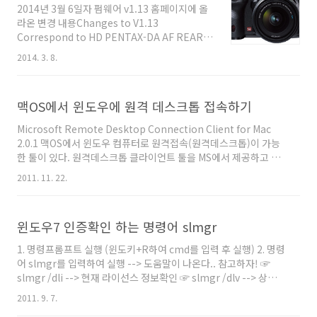
RecentDocumentsdefaults write
2014년 3월 6일자 펌웨어 v1.13 홈페이지에 올
org.videolan.vlc.LSSharedFileList RecentDocum..
라온 변경 내용Changes to V1.13
Correspond to HD PENTAX-DA AF REAR
CONVERTER 1.4X AW.Improved stability
2014. 3. 8.
for general performance*Contents of
[Version 1.12] and earlier version will be
also updated. 変更内容 《バージョン1.13》
맥OS에서 윈도우에 원격 데스크톱 접속하기
新製品 HD PENTAX-DA AF REAR
CONVERTER 1.4X AW に対応しました。全
Microsoft Remote Desktop Connection Client for Mac
般的な動作安定性が向上しました。※本ア
2.0.1 맥OS에서 윈도우 컴퓨터로 원격접속(원격데스크톱)이 가능
ップデートを行うとバージョン1.12以前の
한 툴이 있다. 원격데스크톱 클라이언트 툴을 MS에서 제공하고 있
公開内容についてもすべて更新されます。
다. → 다운로드 ← 다운로드
대략 번역하면 아래내용이 적용되었군요.신제품
2011. 11. 22.
HD PENTAX-DA AF REAR CON..
윈도우7 인증확인 하는 명령어 slmgr
1. 명령프롬프트 실행 (윈도키+R하여 cmd를 입력 후 실행) 2. 명령
어 slmgr를 입력하여 실행 --> 도움말이 나온다.. 참고하자! ☞
slmgr /dli --> 현재 라이선스 정보확인 ☞ slmgr /dlv --> 상세한
현재 라이선스 정보를 보여줍니다. ☞ slmgr /xpr --> 현재 라이선
2011. 9. 7.
스의 만기날짜를 알려줍니다. ☞ slmgr /dlv --> 유예기간(Grace