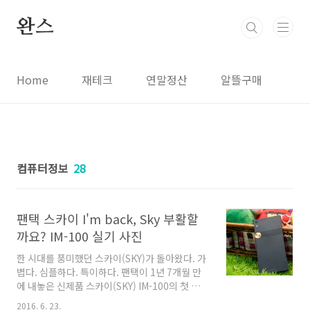
본문 바로가기
완스
Home
재테크
연말정산
알뜰구매
컴퓨터정보
28
팬택 스카이 I'm back, Sky 부활할
까요? IM-100 실기 사진
한 시대를 풍미했던 스카이(SKY)가 돌아왔다. 가
볍다. 심플하다. 특이하다. 팬택이 1년 7개월 만
에 내놓은 신제품 스카이(SKY) IM-100의 첫 느
낌이다. 참신한 디자인과 혁신적인 광고로 소비
2016. 6. 23.