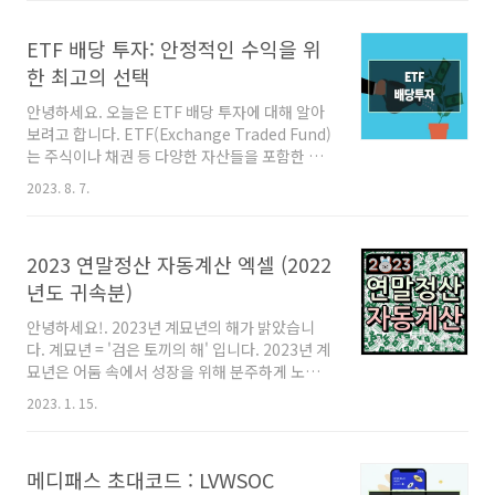
가 2024년 연말정산에 대한 모든 것을 속 시원하
게 알려드릴게요. 😉이 글을 끝까지 읽으시
ETF 배당 투자: 안정적인 수익을 위
면,2024년 연말정산의 주요 내용을 파악하
고,2023년과 달라진 점을 쉽게 이해하며,나에게
한 최고의 선택
맞는 절세 팁을 찾아 13월의 월급을 두둑하게 받
안녕하세요. 오늘은 ETF 배당 투자에 대해 알아
을 수 있을 거예요! 💰자, 그럼 확인해 볼까요? 🚀
보려고 합니다. ETF(Exchange Traded Fund)
1. 2024년 연말정산, 핵심만 쏙쏙!연말정산이
는 주식이나 채권 등 다양한 자산들을 포함한 투
란?1년 동안 간이세액표에 따라 납부했던 소득세
자 상품으로, 배당 주식들을 통해 안정적인 수익
를 연말에 다시 계산하여, 실제 소득보다 더 낸 세
2023. 8. 7.
을 추구하는 투자 전략을 말합니다. ETF 배당 투
금은 돌려받고 덜 낸 세금은 추가 납부하..
자는 수익성과 안정성을 동시에 고려하는 투자자
들에게 인기가 높습니다. ETF 배당 투자란?
2023 연말정산 자동계산 엑셀 (2022
ETF 배당 투자는 주식 시장에서 안정적인 수익
을 추구하는 전략 중 하나입니다. 이는 주식으로
년도 귀속분)
만 구성된 ETF를 통해 다양한 기업들이 지급하
안녕하세요!. 2023년 계묘년의 해가 밝았습니
는 배당금을 수령하는 것을 목표로 합니다. 배당
다. 계묘년 = '검은 토끼의 해' 입니다. 2023년 계
금은 기업의 이익에 따라 주주들에게 주당 일정
묘년은 어둠 속에서 성장을 위해 분주하게 노력
금액을 지급하는 것으로, 투자자들에게 추가적인
하는 토끼의 해라고 합니다. 올해에는 계획하는
수익을 제공합니다. ETF 배당투자는 저렴한 비
2023. 1. 15.
모든 일이 잘 이루어지길 기원하겠습니다. 직장
용으로 장기적으로 배당을 받는 투자 방법입니..
인들이라면 매년 이맘때 쯤 연말정산에 관심을
가지게 될 것입니다. 2022년 귀속 연말정산간소
메디패스 초대코드 : LVWSOC
화 서비스는 금일 2023년 1월 15일 부터 제공됩