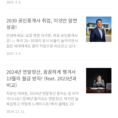
2025. 3. 6.
접수: 2025년 8월 4일 (월) ~ 8월 8일 (금)원서
접수는 1차, 2차 모두 동일한 기간에 진행됩니다.
빈자리 추가 접수: 2025년 9월 29일 (월) ~ 9월
2030 공인중개사 취업, 이것만 알면
30일 (화)시험일: 2025년 10월 25일 (토)1차, 2
차 시험이 같은 날에 진행됩니다.합격자 발표:
성공!
2025년 11월 26일 (수)2025년 공인중개사 시
안녕하세요! 요즘 핫한 자격증, 바로 공인중개사
험, 놓치지 말고 미리 준비하세요!공인중개사 시
죠! 📈 특히 20~30대의 응시 비율이 높아지면서
험은 1년에 단 한 번 시행되므로 미리 준비하는
젊은 세대에게도 꿈의 직업으로 떠오르고 있다고
것이 중요합니다. 특히, 원서 접수 기간을 놓치면
하는데요, 높은 수입 💰, 안정적인 직업 🏢, 다양
1년을 더 기다려야 하므로 달력에 미리 표시해두
2025. 3. 6.
한 진로 🧭 등 매력적인 요소가 정말 많죠! 하지만
고 ..
막상 자격증을 따고 나면 어떤 분야로 진출해야
할지, 어떻게 취업 준비를 해야 할지 고민이 많으
2024년 연말정산, 꼼꼼하게 챙겨서
실 거예요. 🤔 그래서 오늘은! 공인중개사 자격증
취득 후 취업에 대한 모든 것을 알려드리려고 합
13월의 월급 받자! (feat. 2023년과
니다. 😊💖 취업 시장 동향부터 취업 경로, 꿀팁
비교)
까지! 모두 준비되어 있으니, 끝까지 읽어보시고
꼭 도움받아 가세요! 😉 1. 핫 🔥 하지만 🥶 차가
직장인 여러분, 2024년 연말정산 준비는 잘 되어
운 공인중개사 취업 시장!최근 부동산 시장은 침
가시나요? 🤯매년 돌아오는 연말정산, 하지만 늘
체기를 겪고 있어요. 😥 지난해에는 폐업하거나
복잡하고 어렵게 느껴지시죠?특히 올해는 2023
휴업한 공인중..
년과 비교해서 달라진 부분도 있어 더욱 꼼꼼하
2024. 12. 11.
게 챙겨봐야 합니다.하지만 걱정하지 마세요! 제