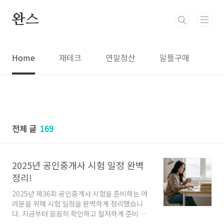
본문 바로가기
완스
Home
재테크
연말정산
알뜰구매
전체 글
169
2025년 공인중개사 시험 일정 완벽
정리!
2025년 제36회 공인중개사 시험을 준비하는 여
러분을 위해 시험 일정을 완벽하게 정리했습니
다. 지금부터 꼼꼼히 확인하고 철저하게 준비하
세요!2025년 제36회 공인중개사 시험 일정원서