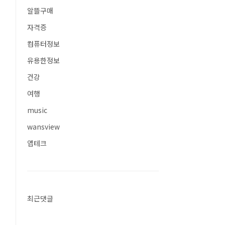
알뜰구매
자격증
컴퓨터정보
유용한정보
건강
여행
music
wansview
앱테크
최근댓글