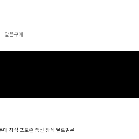
알뜰구매
무대 장식 포토존 풍선 장식 달로벌룬