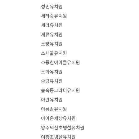
성민유치원
세라숲유치원
세라유치원
세류유치원
소망유치원
소새울유치원
소중한아이들유치원
소화유치원
송랑유치원
숲속동그라미유치원
아란유치원
아름솔유치원
아이온세상유치원
양주덕산초병설유치원
여흥초병설유치원