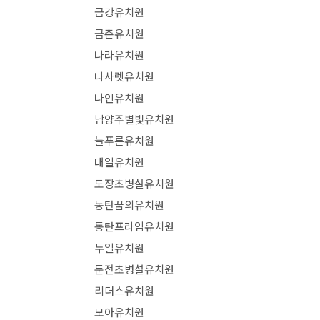
금강유치원
금촌유치원
나라유치원
나사렛유치원
나인유치원
남양주별빛유치원
늘푸른유치원
대일유치원
도장초병설유치원
동탄꿈의유치원
동탄프라임유치원
두일유치원
둔전초병설유치원
리더스유치원
모아유치원