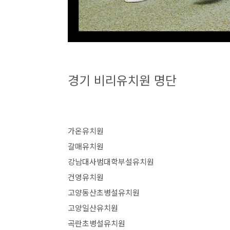
경기 비리유치원 명단
가온유치원
갈매유치원
강남대사범대학부설유치원
건영유치원
고양동산초병설유치원
고양일산유치원
곡란초병설유치원