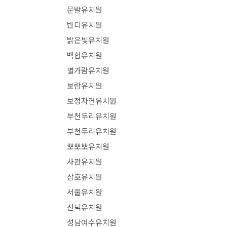
문발유치원
반디유치원
밝은빛유치원
백합유치원
별가람유치원
보람유치원
보정자연유치원
부천두리유치원
부천두리유치원
뽀뽀뽀유치원
사관유치원
삼호유치원
서울유치원
선덕유치원
성남여수유치원