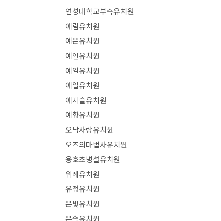
연성대학교부속유치원
예림유치원
예은유치원
예인유치원
예일유치원
예일유치원
예지슬유치원
예향유치원
오남사랑유치원
오즈의마법사유치원
용호초병설유치원
위례유치원
유정유치원
은빛유치원
은솔유치원