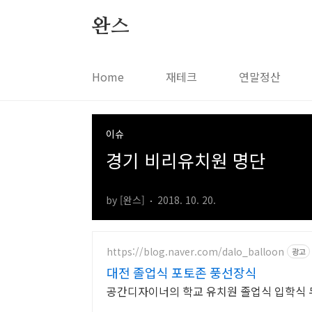
본문 바로가기
완스
Home
재테크
연말정산
이슈
경기 비리유치원 명단
by [완스]
2018. 10. 20.
https://blog.naver.com/dalo_balloon
광고
대전 졸업식 포토존 풍선장식
공간디자이너의 학교 유치원 졸업식 입학식 