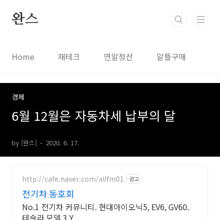
본문 바로가기
완스
Home
재테크
연말정산
알뜰구매
경제
6월 12월은 자동차세 납부의 달
by [완스]
2020. 6. 17.
http://cafe.naver.com/allfm01
광고
전기차 동호회
No.1 전기차 커뮤니티. 현대아이오닉5, EV6, GV60.
테슬라 모델 3,Y