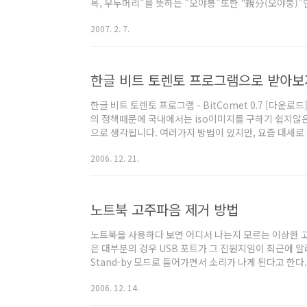
목, 우두머리"를 뜻하는 "오야봉"또한 "親分(오야붕)"인
시)"라는 말을 한문은 그대로 읽어서 "기라성"... 뜻을 
2007. 2. 7.
이나 흠집에 주로 이말을 쓴다. "상처"라는 뜻의 "きず(
나시)"가 변형된 말이다. 여기서 "袖(소데)..
한글 비트 토렌토 프로그램으로 받아보
한글 비트 토렌토 프로그램 - BitComet 0.7 [다운
의 정책때문에 국내에서는 iso이미지를 구하기 쉽지않은
으로 생각됩니다. 여러가지 방법이 있지만, 요즘 대세로
게 이야기하자면 "프루나"와 비슷한 p2p공유 프로그
2006. 12. 21.
명칭입니다. 대표적인 공유 프로그램이었던 당나귀를 
나 검색이 안됩니다. 그럼 자료는 어떻게 받느냐? 훗훗..
노트북 고주파음 제거 방법
노트북을 사용하다 보면 어디서 나는지 모르는 이상한 고
은 대부분의 겅우 USB 포트가 그 진원지임이 최근에 알
Stand-by 모드로 들어가면서 소리가 나게 된다고 한다
성화하면 고주파음을 해결할 수 있다. 방법은 간단하다.
2006. 12. 14.
탭에 있는 장치 관리자를 클릭한 다음, '범용 직렬 버스 
의 속성을 연다. 그리고 전원 관리 탭에 있는 '전원을 절