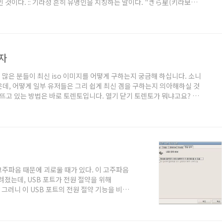
 것이다. :: 기라성 흔히 유명인을 지칭하는 말이다. "きら星(키라보
굳이 말하자면 "스타"라고 할 수 있겠다. :: 기스 자동차나 물건 등의 칼집
키즈)"가 변형되어진 말이다. :: 나시 "민소매옷"을 뜻하는"袖なし(소데
자
로드] 많은 분들이 최신 iso 이미지를 어떻게 구하는지 궁금해 하십니다. 소니
데, 어떻게 일부 유저들은 그리 쉽게 최신 겜을 구하는지 의아해하실 것
 뜨고 있는 방법은 바로 토렌토입니다. 열기 닫기 토렌토가 뭐냐고요? 쉽
램입니다. 작년부터 중국과 북미를 위주로 유행하고 있는 공유 프로그램의
몰아내고 새로운 공유프로그램으로서 뜨고있죠. 당나귀와 비슷한 방식이
..토렌토를 쓰는 사람들끼리 ..
주파음 때문에 괴로울 때가 있다. 이 고주파음
려졌는데, USB 포트가 전원 절약을 위해
. 그러니 이 USB 포트의 전원 절약 기능을 비활
 우선 제어판의 시스템 항목을 열고 하드웨어
컨트롤러' 에 속한 각각의 USB 루트 허브 항목
약하기 위해 컴퓨터가 이 장치를 끌 수 있음' 이