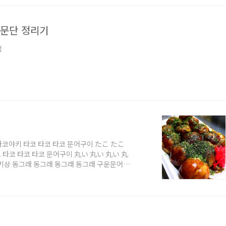
T 문단 정리기
램
타코야키 타코 타코 타코 문어구이 たこ たこ
 타코 타코 타코 문어구이 丸い 丸い 丸い 丸
키상 동그래 동그래 동그래 동그래 구운문어씨
타코야키상 데굴데굴 데굴데굴 구운문어씨 お
 입안 가득 채워 넣고 こんなに たっくさん
많이 먹을수 없어요 グルグル グルグル たこや
빙글 구운문어군 クルクル クルクル たこやき
구운문..