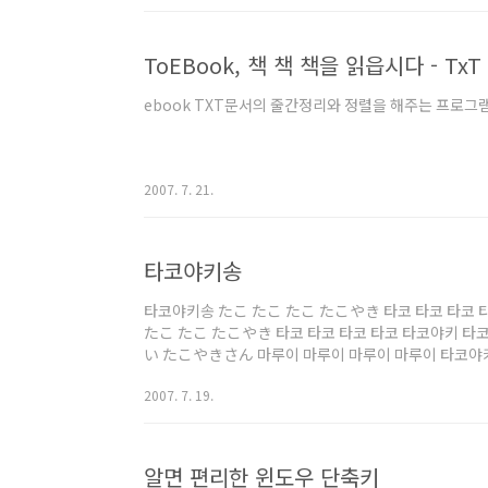
ToEBook, 책 책 책을 읽읍시다 - Tx
ebook TXT문서의 줄간정리와 정렬을 해주는 프로그
2007. 7. 21.
타코야키송
타코야키송 たこ たこ たこ たこやき 타코 타코 타코 
たこ たこ たこやき 타코 타코 타코 타코 타코야키 타코
い たこやきさん 마루이 마루이 마루이 마루이 타코야
ころころ ころころ たこやきさん 코로코로 코로코로 
2007. 7. 19.
口に いっぱい つめこんで 오쿠치니 입빠이 츠메코은데
たべれません 코은나니 닥쿠상 타베레 마셍- 이렇게 
きぐん 구루구루 구루구루 타코야키군 빙글빙글 빙글
ぐん 쿠루쿠루 쿠루쿠루 타코야키군 뱅글뱅글 뱅글뱅글 
알면 편리한 윈도우 단축키