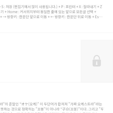
넣기 + S : 저장 (편집기에서 많이 사용됩니다.) + P : 프린터 + X : 잘라내기 + Z
 삭제 하기 + Home : 커서위치부터 동일한 줄에 있는 앞으로 모든글 선택 +
→ 방향키 : 한문단 앞으로 이동 + ← 방향키 : 한문단 뒤로 이동 + Esc :
+ Shift + ← 방향키 : 한문단 뒤로 선택 + Shift + Esc : 작업관리자 실
M : 모든창 최소화..
스트라"의 준말인 "オケ(오케)" 이 두단어가 합쳐져 "가짜 오케스트라"라는
하"를 뜻하는 것으로 정확히는 "꼬봉"이 아니라 "子分(꼬붕)"이다. 그리고 "두