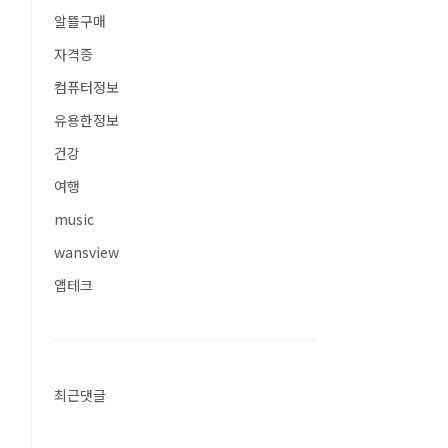
알뜰구매
자격증
컴퓨터정보
유용한정보
건강
여행
music
wansview
앱테크
최근댓글