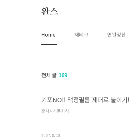
본문 바로가기
완스
Home
재테크
연말정산
전체 글
169
기포NO!! 액정필름 제대로 붙이기!
출처> 신동지식
2007. 8. 18.