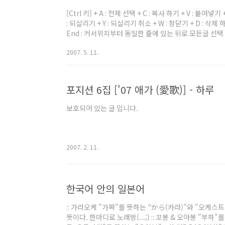
[Ctrl 키] + A : 전체 선택 + C : 복사 하기 + V : 붙여
: 되살리기 + Y : 되살리기 취소 + W : 창닫기 + D :
End : 커서위치부터 동일한 줄에 있는 뒤로 모든글 선택 + 
시작버튼 누르기 + Shift + → 방향키 : 한문단 앞으로 선택 
2007. 5. 11.
행 [WindowKey 키] + D : 모든창 최소화(원상복귀) + 
포지션 6집 ['07 애가 (愛歌)] - 하루
보호되어 있는 글 입니다.
2007. 2. 11.
한국어 안의 일본어
:: 가라오케 "가짜"를 뜻하는 "から(카라)"와 "오케
뜻이다. 한마디로 노래방(...;) :: 꼬봉 & 오야봉 "부