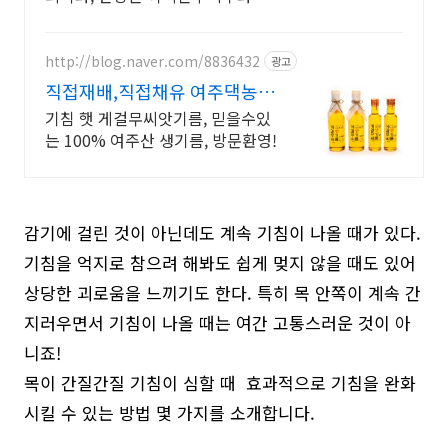
http://blog.naver.com/8836432
광고
직접재배,직접채유 여주댁농장
기관지에좋은식품, 폐건강식품
기침 햇 게걸무씨앗기름, 믿을수있
는 100% 여주산 생기름, 방문환영!
감기에 걸린 것이 아닌데도 계속 기침이 나올 때가 있다.
기침을 억지로 참으려 해봐도 쉽게 멎지 않을 때도 있어
상당한 괴로움을 느끼기도 한다. 특히 목 안쪽이 계속 간
지러우면서 기침이 나올 때는 여간 고통스러운 것이 아
니죠!
목이 간질간질 기침이 심할 때 효과적으로 기침을 완화
시킬 수 있는 방법 몇 가지를 소개합니다.