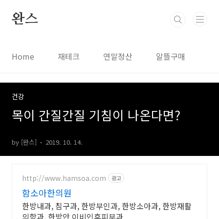
본문 바로가기
완스
Home
재테크
연말정산
알뜰구매
건강
목이 간질간질 기침이 나온다면?
by [완스]
2019. 10. 14.
http://www.hamsoa.com
광고
함소아한의원
한방내과, 침구과, 한방부인과, 한방소아과, 한방재활
의학과, 한방안 이비인후피부과