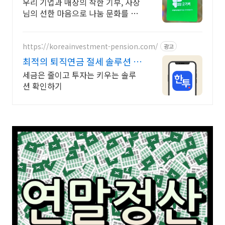
우리 기업과 매장의 착한 기부, 사장
님의 선한 마음으로 나눔 문화를 이
끌어주세요!
https://koreainvestment-pension.com/
광고
최적의 퇴직연금 절세 솔루션 최
대 148.5만원 절세
세금은 줄이고 투자는 키우는 솔루
션 확인하기