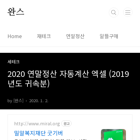
본문 바로가기
완스
Home
재테크
연말정산
알뜰구매
세테크
2020 연말정산 자동계산 엑셀 (2019
년도 귀속분)
by [완스]
2020. 1. 2.
http://www.miral.org
광고
밀알복지재단 굿기버