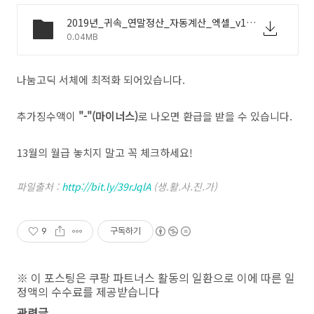
2019년_귀속_연말정산_자동계산_엑셀_v1.6.xlsx
0.04MB
나눔고딕 서체에 최적화 되어있습니다.
추가징수액이
"-"(마이너스)
로 나오면 환급을 받을 수 있습니다.
13월의 월급 놓치지 말고 꼭 체크하세요!
파일출처 :
http://bit.ly/39rJqlA
(생.활.사.진.가)
9
구독하기
※ 이 포스팅은 쿠팡 파트너스 활동의 일환으로 이에 따른 일
정액의 수수료를 제공받습니다
관련글