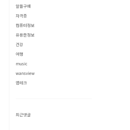
알뜰구매
자격증
컴퓨터정보
유용한정보
건강
여행
music
wansview
앱테크
최근댓글